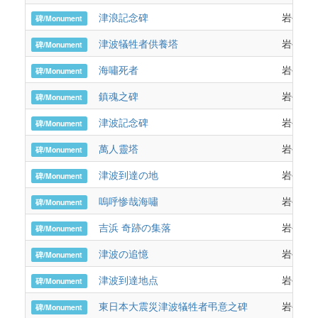
津浪記念碑
岩手県
碑/Monument
津波犠牲者供養塔
岩手県
碑/Monument
海嘯死者
岩手県
碑/Monument
鎮魂之碑
岩手県 
碑/Monument
津波記念碑
岩手県
碑/Monument
萬人靈塔
岩手県大
碑/Monument
津波到達の地
岩手県
碑/Monument
嗚呼惨哉海嘯
岩手県
碑/Monument
吉浜 奇跡の集落
岩手県
碑/Monument
津波の追憶
岩手県
碑/Monument
津波到達地点
岩手県
碑/Monument
東日本大震災津波犠牲者弔意之碑
岩手県
碑/Monument