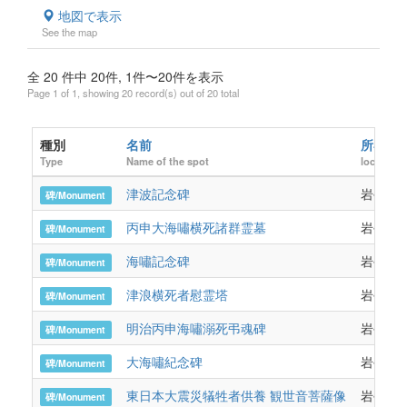
地図で表示
See the map
全 20 件中 20件, 1件〜20件を表示
Page 1 of 1, showing 20 record(s) out of 20 total
種別
名前
所在地
Type
Name of the spot
location
津波記念碑
岩手県
碑/Monument
丙申大海嘯横死諸群霊墓
岩手県
碑/Monument
海嘯記念碑
岩手県
碑/Monument
津浪横死者慰霊塔
岩手県
碑/Monument
明治丙申海嘯溺死弔魂碑
岩手県
碑/Monument
大海嘯紀念碑
岩手県
碑/Monument
東日本大震災犠牲者供養 観世音菩薩像
岩手県
碑/Monument