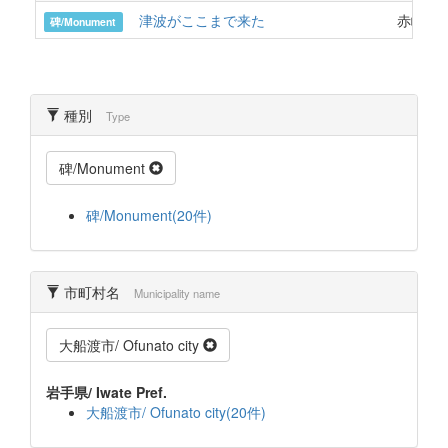
津波がここまで来た
赤崎町
碑/Monument
種別
Type
碑/Monument
碑/Monument(20件)
市町村名
Municipality name
大船渡市/ Ofunato city
岩手県/ Iwate Pref.
大船渡市/ Ofunato city(20件)