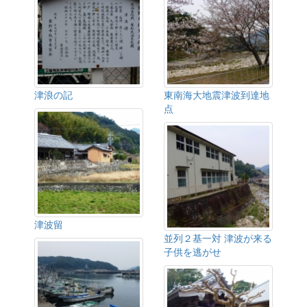
津浪の記
東南海大地震津波到達地
点
津波留
並列２基一対 津波が来る
子供を逃がせ