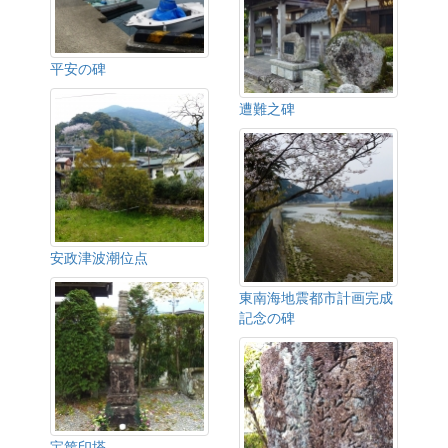
平安の碑
遭難之碑
安政津波潮位点
東南海地震都市計画完成
記念の碑
宝筐印塔