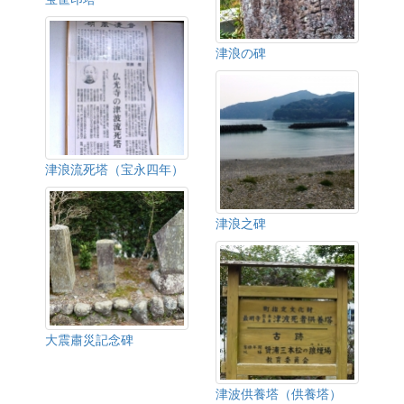
津浪の碑
津浪流死塔（宝永四年）
津浪之碑
大震肅災記念碑
津波供養塔（供養塔）