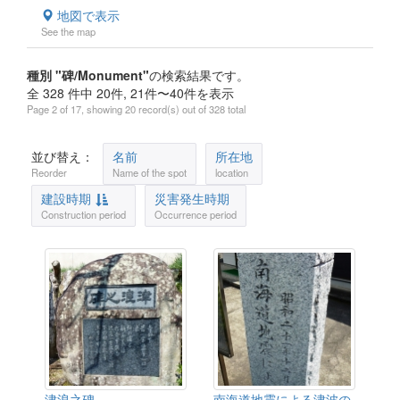
地図で表示
See the map
種別 "碑/Monument"
の検索結果です。
全 328 件中 20件, 21件〜40件を表示
Page 2 of 17, showing 20 record(s) out of 328 total
並び替え：
名前
所在地
Reorder
Name of the spot
location
建設時期
災害発生時期
Construction period
Occurrence period
津浪之碑
南海道地震による津波の