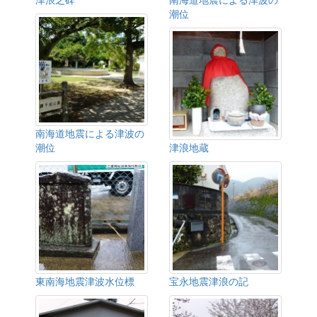
潮位
南海道地震による津波の
潮位
津浪地蔵
東南海地震津波水位標
宝永地震津浪の記