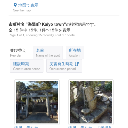
地図で表示
See the map
市町村名 "海陽町/ Kaiyo town"
の検索結果です。
全 15 件中 15件, 1件〜15件を表示
Page 1 of 1, showing 15 record(s) out of 15 total
並び替え：
名前
所在地
Reorder
Name of the spot
location
建設時期
災害発生時期
Construction period
Occurrence period
浅川 天神社
浅川 天神社 「折損鳥