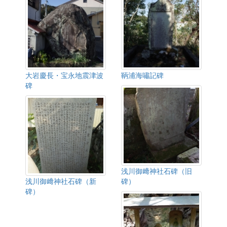
大岩慶長・宝永地震津波
鞆浦海嘯記碑
碑
浅川御﨑神社石碑（旧
浅川御﨑神社石碑（新
碑）
碑）