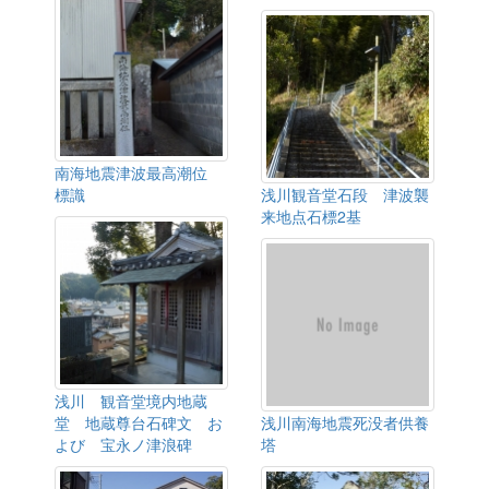
南海地震津波最高潮位
標識
浅川観音堂石段 津波襲
来地点石標2基
浅川 観音堂境内地蔵
堂 地蔵尊台石碑文 お
浅川南海地震死没者供養
よび 宝永ノ津浪碑
塔