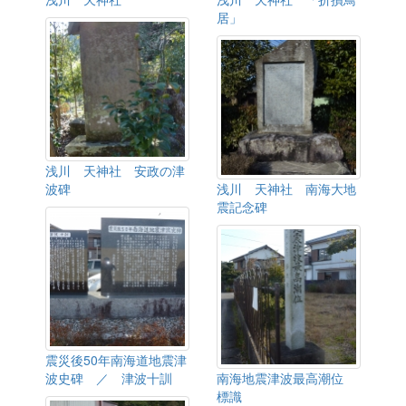
居」
浅川 天神社 安政の津
波碑
浅川 天神社 南海大地
震記念碑
震災後50年南海道地震津
波史碑 ／ 津波十訓
南海地震津波最高潮位
標識